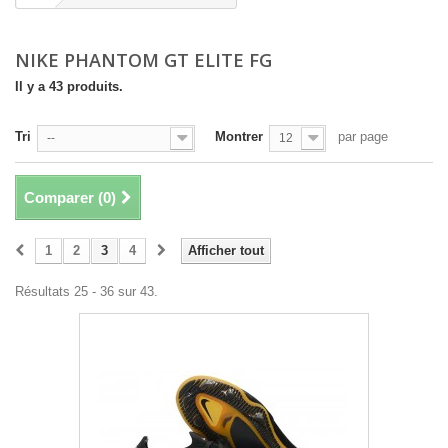
NIKE PHANTOM GT ELITE FG
Il y a 43 produits.
Tri
Montrer
par page
--
12
Comparer (
0
)
1
2
3
4
Afficher tout
Résultats 25 - 36 sur 43.