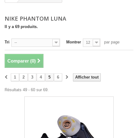
NIKE PHANTOM LUNA
Il y a 69 produits.
Tri
Montrer
par page
--
12
Comparer (
0
)
1
2
3
4
5
6
Afficher tout
Résultats 49 - 60 sur 69.