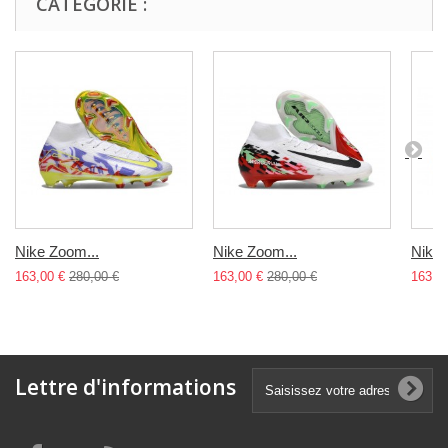
CATÉGORIE :
Nike Zoom...
Nike Zoom...
Nike 
163,00 €
280,00 €
163,00 €
280,00 €
163,0
Lettre d'informations