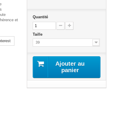
e
us
oute
Quantité
dhérence et
Taille
terest
39
Ajouter au
panier