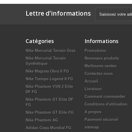
Lettre d'informations
Catégories
Informations
Nike Mercurial Terrain Gras
Promotions
Nike Mercurial Terrain
Nouveaux produits
Synthétique
Meilleures ventes
Nike Magista Obra II FG
Contactez-nous
Nike Tiempo Legend 8 FG
Accueil
Nike Phantom VSN 2 Elite
Livraison
DF FG
Comment commander
Nike Phantom GT Elite DF
Conditions d'utilisation
FG
A propos
Nike Phantom GT Elite FG
Paiement sécurisé
Nike Phantom AG
sitemap
Adidas Copa Mundial FG