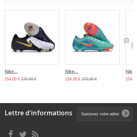
Nike...
Nike...
Nike..
154,00 €
270,00 €
154,00 €
270,00 €
154,0
Lettre d'informations