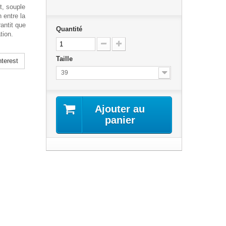
nt, souple
 entre la
rantit que
Quantité
ation.
Taille
terest
39
Ajouter au
panier