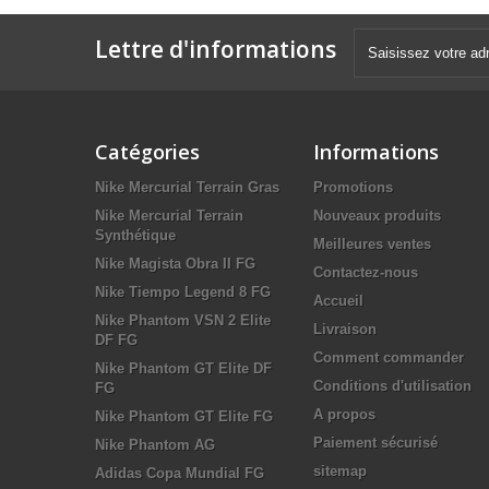
Lettre d'informations
Catégories
Informations
Nike Mercurial Terrain Gras
Promotions
Nike Mercurial Terrain
Nouveaux produits
Synthétique
Meilleures ventes
Nike Magista Obra II FG
Contactez-nous
Nike Tiempo Legend 8 FG
Accueil
Nike Phantom VSN 2 Elite
Livraison
DF FG
Comment commander
Nike Phantom GT Elite DF
Conditions d'utilisation
FG
A propos
Nike Phantom GT Elite FG
Paiement sécurisé
Nike Phantom AG
sitemap
Adidas Copa Mundial FG