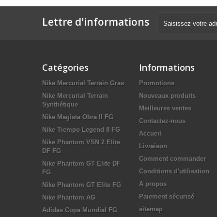
Lettre d'informations
Catégories
Informations
Nike Mercurial Terrain Gras
Promotions
Nike Mercurial Terrain
Nouveaux produits
Synthétique
Meilleures ventes
Nike Magista Obra II FG
Contactez-nous
Nike Tiempo Legend 8 FG
Accueil
Nike Phantom VSN 2 Elite
Livraison
DF FG
Comment commander
Nike Phantom GT Elite DF
Conditions d'utilisation
FG
A propos
Nike Phantom GT Elite FG
Paiement sécurisé
Nike Phantom AG
sitemap
Adidas Copa Mundial FG