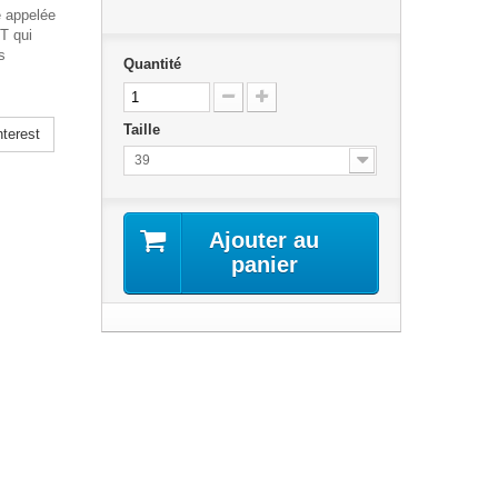
e appelée
 qui
s
Quantité
Taille
terest
39
Ajouter au
panier