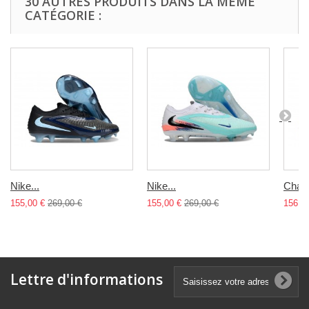
30 AUTRES PRODUITS DANS LA MÊME
CATÉGORIE :
Nike...
Nike...
Chaus
155,00 €
269,00 €
155,00 €
269,00 €
156,0
Lettre d'informations