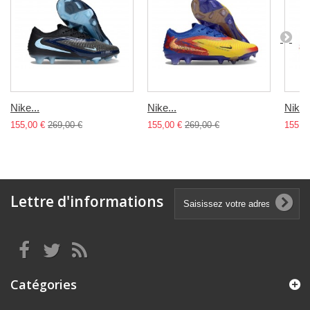
Nike...
Nike...
Nike..
155,00 €
269,00 €
155,00 €
269,00 €
155,0
Lettre d'informations
Catégories