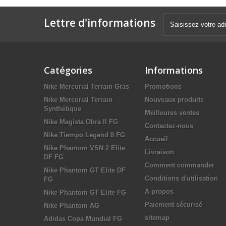
Lettre d'informations
Catégories
Informations
Nike Mercurial Terrain Gras
Promotions
Nike Mercurial Terrain
Nouveaux produits
Synthétique
Meilleures ventes
Nike Magista Obra II FG
Contactez-nous
Nike Tiempo Legend 8 FG
Accueil
Nike Phantom VSN 2 Elite
Livraison
DF FG
Comment commander
Nike Phantom GT Elite DF
Conditions d'utilisation
FG
A propos
Nike Phantom GT Elite FG
Paiement sécurisé
Nike Phantom AG
sitemap
Adidas Copa Mundial FG