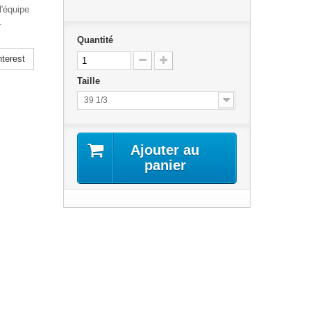
l'équipe
.
Quantité
terest
Taille
39 1/3
Ajouter au
panier