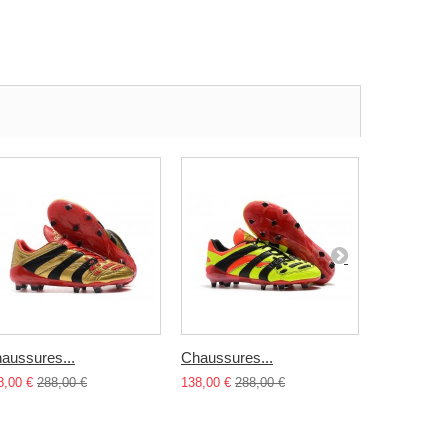
aussures...
Chaussures...
Chaussure
8,00 €
288,00 €
138,00 €
288,00 €
138,00 €
28